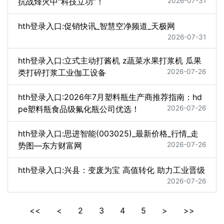
抗战烽火中“科技立功”！
2026-07-31
hth登录入口:促销快讯_智慧空净频道_天极网
2026-07-31
hth登录入口:立式主动打酱机 z蔬菜水果打浆机 瓜果
类打碎打浆工业伽工设备
2026-07-26
hth登录入口:2026年7月塑料瓶生产商推荐指南：hd
pe塑料瓶食品级氟化瓶公司优选！
2026-07-26
hth登录入口:思进智能(003025)_最新价格_行情_走
势图—东方财富网
2026-07-26
hth登录入口:兴县：变废为宝 高值转化 助力工业晋级
2026-07-26
<<
<
2
3
4
5
>
>>