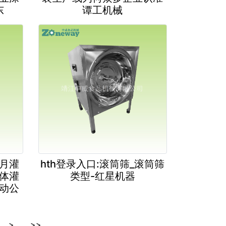
东
谭工机械
7月灌
hth登录入口:滚筒筛_滚筒筛
体灌
类型-红星机器
动公
>
>>