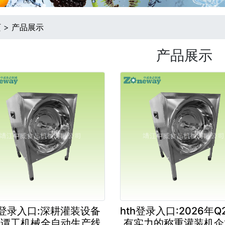
页
>
产品展示
产品展示
h登录入口:深耕灌装设备
hth登录入口:2026年
造谭工机械全自动生产线
有实力的称重灌装机企