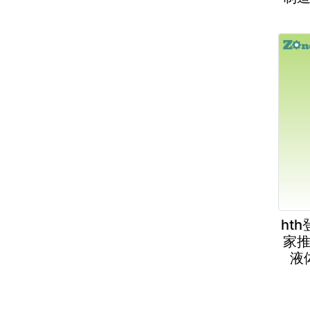
ht
家
液