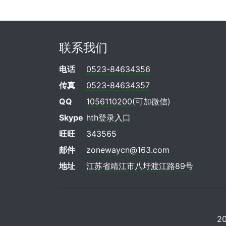
联系我们
电话
0523-84634356
传真
0523-84634357
QQ
1056110200
(可加微信)
Skype
hth登录入口
旺旺
343565
邮件
zonewaycn@163.com
地址
江苏省靖江市八圩渡江路89号
2