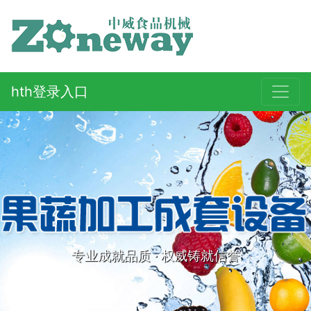
hth登录入口
专业成就品质 · 权威铸就信誉