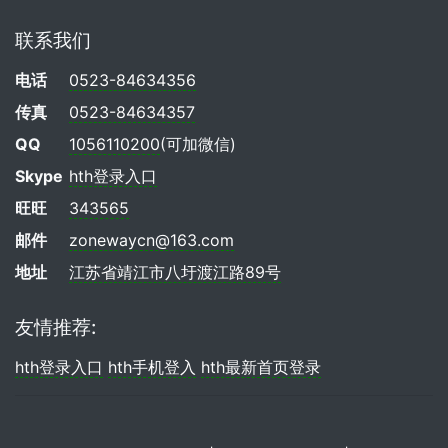
联系我们
电话
0523-84634356
传真
0523-84634357
QQ
1056110200
(可加微信)
Skype
hth登录入口
旺旺
343565
邮件
zonewaycn@163.com
地址
江苏省靖江市八圩渡江路89号
友情推荐:
hth登录入口
hth手机登入
hth最新首页登录