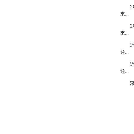
20
來...
20
來...
近来
通...
近来
通...
深圳地