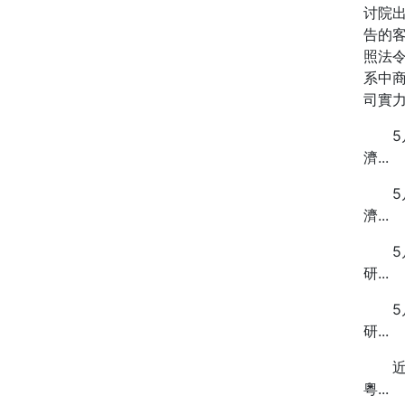
讨院
告的
照法
系中
司實
5月
濟...
5月
濟...
5月
研...
5月
研...
近来
粵...