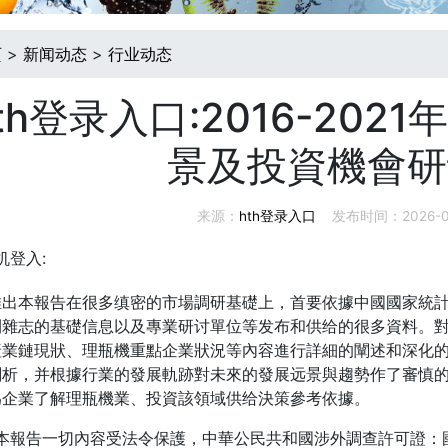
页
>
新闻动态
>
行业动态
th登录入口:2016-20
景及投資機會研
来源：
hth登录入口
发布时间：2026-05-1
机登入:
本報告在很多缜密的市場調研基礎上，首要依據中國國家統計
刊雜志的基礎信息以及專業研讨單位等发布和供给的很多資料。
產業鏈現狀、理瓶機重點企業狀況等內容進行詳細的闡述和深化
剖析，并根據行業的發展軌跡對未來的發展远景與趨勢作了審慎
為企業了解理瓶機業、投資該領域供给決策參考依據。
報告一切內容受法令保護，中華公民共和國涉外調查許可證：國統