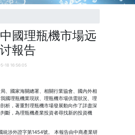
21年中國理瓶機市場远
讨報告
8 16:56:05
局、國家海關總署、相關行業協會、國內外相
對我國理瓶機業現狀、理瓶機市場供需狀況、理
的剖析，著重對理瓶機市場發展動向作了詳盡深
的判斷，為理瓶機產業投資者尋找新的投資機
涉外證字第1454號。 本報告由中商產業研