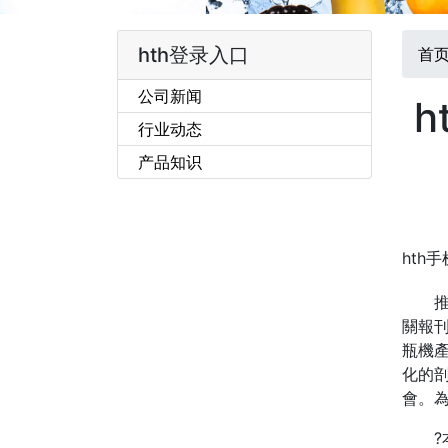
hth登录入口
首
公司新闻
h
行业动态
产品知识
hth手
推出
關報
瓶機
化的
會。
?本