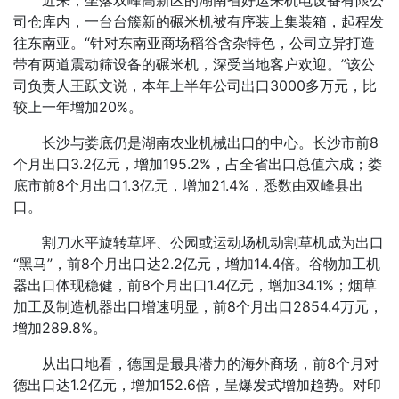
司仓库内，一台台簇新的碾米机被有序装上集装箱，起程发
往东南亚。“针对东南亚商场稻谷含杂特色，公司立异打造
带有两道震动筛设备的碾米机，深受当地客户欢迎。”该公
司负责人王跃文说，本年上半年公司出口3000多万元，比
较上一年增加20%。
长沙与娄底仍是湖南农业机械出口的中心。长沙市前8
个月出口3.2亿元，增加195.2%，占全省出口总值六成；娄
底市前8个月出口1.3亿元，增加21.4%，悉数由双峰县出
口。
割刀水平旋转草坪、公园或运动场机动割草机成为出口
“黑马”，前8个月出口达2.2亿元，增加14.4倍。谷物加工机
器出口体现稳健，前8个月出口1.4亿元，增加34.1%；烟草
加工及制造机器出口增速明显，前8个月出口2854.4万元，
增加289.8%。
从出口地看，德国是最具潜力的海外商场，前8个月对
德出口达1.2亿元，增加152.6倍，呈爆发式增加趋势。对印