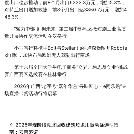
度出口稳步推动，前8个月出口6222.3万元，增加5.3%；
对荷兰出口增加敏捷，前8个月出口达3850.7万元，增加4
48.3%。
“聚力中部 剧创未来” 第二届中部地区微短剧工业高质
量开展协作交流活动在汉举行
小马智行将携手Bolt与Stellantis在卢森堡敞开Robota
xi测验，加快布局欧洲无人驾驶出行商场
第十六届全国大学生电子商务“立异、构思及创业”挑战
赛广西赛区选拔赛在桂林举行
2026年广西“老字号”嘉年华暨“寻味匠心・e网乐购”专
场直播带货活动行将启幕
2026年现阶段湖北回收建筑垃圾用振动筛选型指
南：云南盛诺